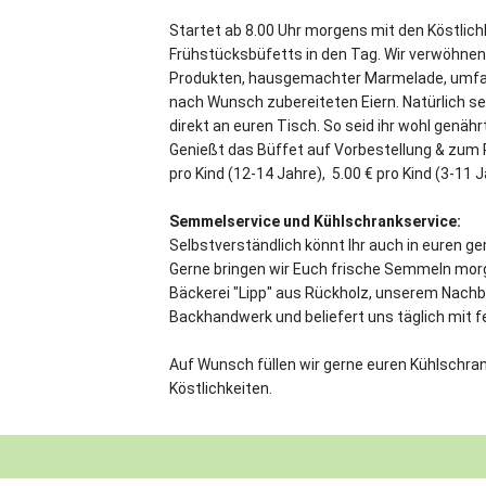
Startet ab 8.00 Uhr morgens mit den Köstlich
Frühstücksbüfetts in den Tag. Wir verwöhnen
Produkten, hausgemachter Marmelade, umfang
nach Wunsch zubereiteten Eiern. Natürlich se
direkt an euren Tisch. So seid ihr wohl genäh
Genießt das Büffet auf Vorbestellung & zum P
pro Kind (12-14 Jahre), 5.00 € pro Kind (3-11 
Semmelservice und Kühlschrankservice:
Selbstverständlich könnt Ihr auch in euren 
Gerne bringen wir Euch frische Semmeln morg
Bäckerei "Lipp" aus Rückholz, unserem Nachba
Backhandwerk und beliefert uns täglich mit 
Auf Wunsch füllen wir gerne euren Kühlschra
Köstlichkeiten.